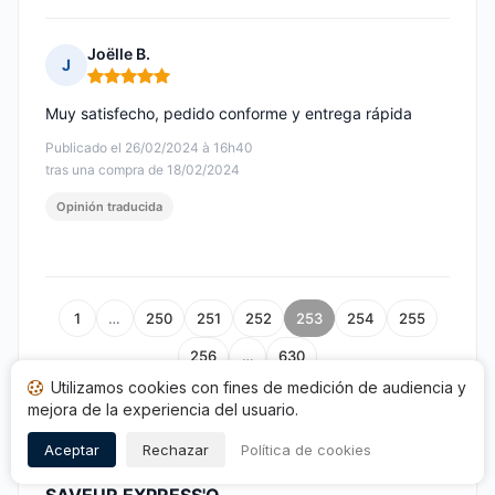
Joëlle B.
J
Nota: 5 de 5
Muy satisfecho, pedido conforme y entrega rápida
Publicado el 26/02/2024 à 16h40
tras una compra de 18/02/2024
Opinión traducida
1
…
250
251
252
253
254
255
256
…
630
Utilizamos cookies con fines de medición de audiencia y
mejora de la experiencia del usuario.
Aceptar
Rechazar
Política de cookies