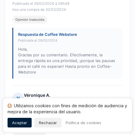
Publicado el 29/02/2024 à 06h48
tras una compra de 20/02/2024
Opinión traducida
Respuesta de Coffee Webstore
Publicada el 29/02/2024
Hola,
Gracias por su comentario. Efectivamente, la
entrega rápida es una prioridad, ¡porque las pausas
para el café no esperan! Hasta pronto en Coffee-
Webstore
Véronique A.
V
Nota: 5 de 5
Utilizamos cookies con fines de medición de audiencia y
Velocidad
mejora de la experiencia del usuario.
Publicado el 29/02/2024 à 00h28
Aceptar
Rechazar
Política de cookies
tras una compra de 21/02/2024