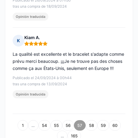
Publicado el 26/09/2024 à 07h50
tras una compra de 18/09/2024
Opinión traducida
Kiam A.
K
Nota: 5 de 5
La qualité est excellente et le bracelet s'adapte comme
prévu merci beaucoup. ¡¡¡Je ne trouve pas des choses
comme ça aux États-Unis, seulement en Europe !!!
Publicado el 24/09/2024 à 00h44
tras una compra de 13/09/2024
Opinión traducida
1
…
54
55
56
57
58
59
60
…
165