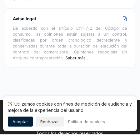
Aviso legal
De acuerdo con el artículo L111-7-2 del Código de
consumo, las opiniones están sujetas a un control,
clasificadas por orden cronológico decreciente y
conservadas durante toda la duración de ejecución del
contrato del comerciante. Opiniones recogidas sin
ninguna contraprestación.
Saber más…
Utilizamos cookies con fines de medición de audiencia y
mejora de la experiencia del usuario.
Inicio
Estado opiniones
Categorías
CGU
Cookies
Legal
Aceptar
Rechazar
Política de cookies
Copyright © 2026
Sociedad de Opiniones Contrastadas
.
Todos los derechos reservados.