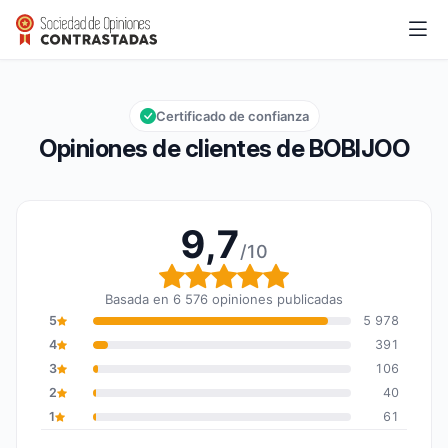
BOBIJOO
9,7/10
Calificación global: 9,7 de 10
Certificado de confianza
Opiniones de clientes de BOBIJOO
9,7
/10
Calificación global: 9,7
Basada en 6 576 opiniones publicadas
5
5 978
4
391
3
106
2
40
1
61