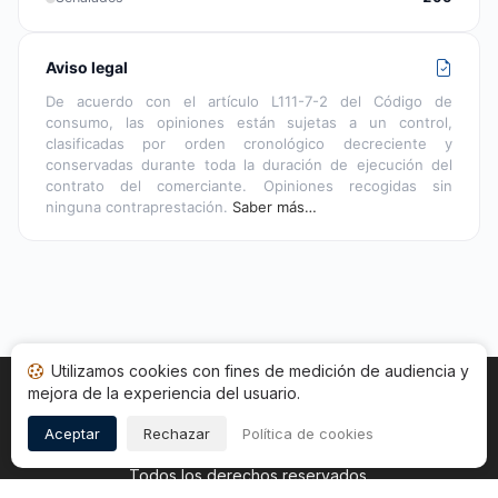
Aviso legal
De acuerdo con el artículo L111-7-2 del Código de
consumo, las opiniones están sujetas a un control,
clasificadas por orden cronológico decreciente y
conservadas durante toda la duración de ejecución del
contrato del comerciante. Opiniones recogidas sin
ninguna contraprestación.
Saber más…
Utilizamos cookies con fines de medición de audiencia y
mejora de la experiencia del usuario.
Inicio
Estado opiniones
Categorías
CGU
Cookies
Legal
Aceptar
Rechazar
Política de cookies
Copyright © 2026
Sociedad de Opiniones Contrastadas
.
Todos los derechos reservados.