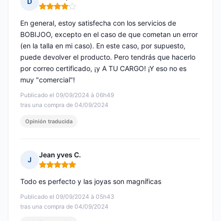
D
Nota: 4 de 5
En general, estoy satisfecha con los servicios de
BOBIJOO, excepto en el caso de que cometan un error
(en la talla en mi caso). En este caso, por supuesto,
puede devolver el producto. Pero tendrás que hacerlo
por correo certificado, ¡y A TU CARGO! ¡Y eso no es
muy "comercial"!
Publicado el 09/09/2024 à 06h49
tras una compra de 04/09/2024
Opinión traducida
Jean yves C.
J
Nota: 5 de 5
Todo es perfecto y las joyas son magníficas
Publicado el 09/09/2024 à 05h43
tras una compra de 04/09/2024