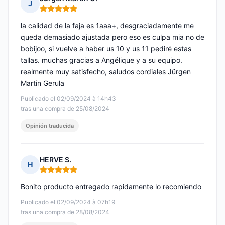
J
Nota: 5 de 5
la calidad de la faja es 1aaa+, desgraciadamente me
queda demasiado ajustada pero eso es culpa mia no de
bobijoo, si vuelve a haber us 10 y us 11 pediré estas
tallas. muchas gracias a Angélique y a su equipo.
realmente muy satisfecho, saludos cordiales Jürgen
Martin Gerula
Publicado el 02/09/2024 à 14h43
tras una compra de 25/08/2024
Opinión traducida
HERVE S.
H
Nota: 5 de 5
Bonito producto entregado rapidamente lo recomiendo
Publicado el 02/09/2024 à 07h19
tras una compra de 28/08/2024