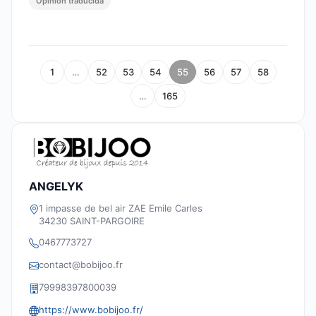
Opinión traducida
1
…
52
53
54
55
56
57
58
…
165
ANGELYK
1 impasse de bel air ZAE Emile Carles
34230 SAINT-PARGOIRE
0467773727
contact@bobijoo.fr
79998397800039
https://www.bobijoo.fr/