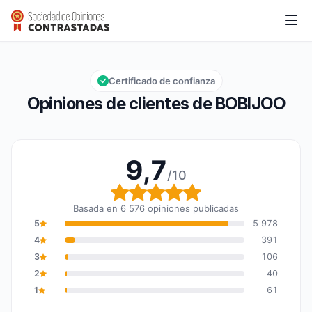
BOBIJOO
9,7/10
Calificación global: 9,7 de 10
Certificado de confianza
Opiniones de clientes de BOBIJOO
9,7
/10
Calificación global: 9,7
Basada en 6 576 opiniones publicadas
5
5 978
4
391
3
106
2
40
1
61