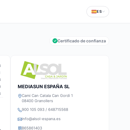
ES
Certificado de confianza
8
1
8
MEDIASUN ESPAÑA SL
0
6
Cami Can Catala Can Gordi 1
08400 Granollers
900 105 093 / 648715568
info@alsol-espana.es
B65861403