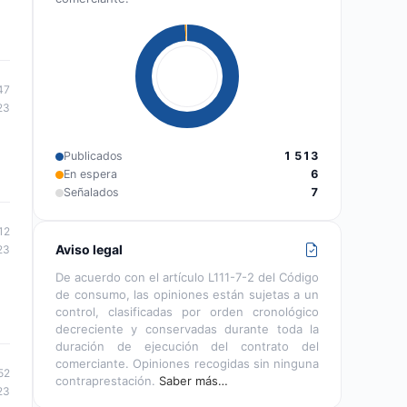
47
23
Publicados
1 513
En espera
6
Señalados
7
12
Aviso legal
23
De acuerdo con el artículo L111-7-2 del Código
de consumo, las opiniones están sujetas a un
control, clasificadas por orden cronológico
decreciente y conservadas durante toda la
duración de ejecución del contrato del
comerciante. Opiniones recogidas sin ninguna
52
contraprestación.
Saber más…
23