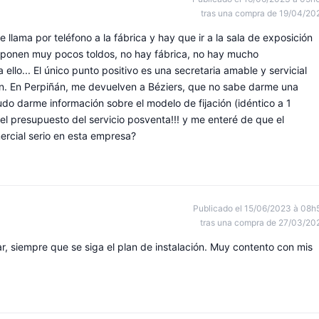
tras una compra de 19/04/20
llama por teléfono a la fábrica y hay que ir a la sala de exposición
 exponen muy pocos toldos, no hay fábrica, no hay mucho
llo... El único punto positivo es una secretaria amable y servicial
án. En Perpiñán, me devuelven a Béziers, que no sabe darme una
udo darme información sobre el modelo de fijación (idéntico a 1
l presupuesto del servicio posventa!!! y me enteré de que el
ercial serio en esta empresa?
Publicado el 15/06/2023 à 08h
tras una compra de 27/03/20
ar, siempre que se siga el plan de instalación. Muy contento con mis