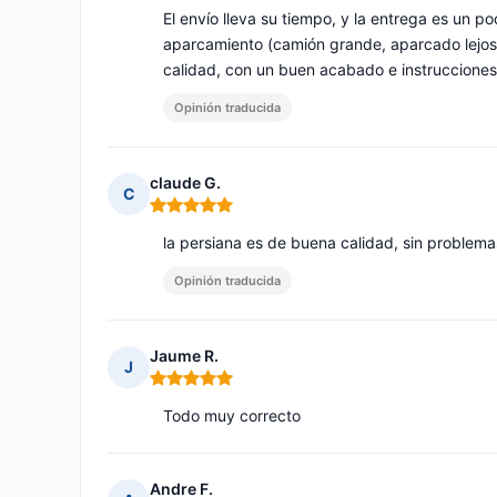
El envío lleva su tiempo, y la entrega es un p
aparcamiento (camión grande, aparcado lejos, 
calidad, con un buen acabado e instrucciones
Opinión traducida
claude G.
C
Nota: 5 de 5
la persiana es de buena calidad, sin problem
Opinión traducida
Jaume R.
J
Nota: 5 de 5
Todo muy correcto
Andre F.