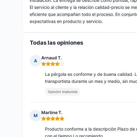
instalación. La entrega se describe como puntual, rá
El servicio al cliente y la relación calidad-precio s
eficiente que acompañan todo el proceso. En conjunto,
expectativas en producto y servicio.
Todas las opiniones
Arnaud T.
A
Nota: 4 de 5
La pérgola es conforme y de buena calidad. L
transportista durante un mes y medio, sin mu
Opinión traducida
Martine T.
M
Nota: 5 de 5
Producto conforme a la descripción Plazo de 
con el tiempo Lo recomiendo