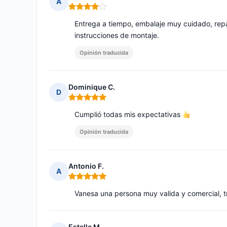
A
Nota: 4 de 5
Entrega a tiempo, embalaje muy cuidado, repa
instrucciones de montaje.
Opinión traducida
Dominique C.
D
Nota: 5 de 5
Cumplió todas mis expectativas
Opinión traducida
Antonio F.
A
Nota: 5 de 5
Vanesa una persona muy valida y comercial, t
Estelle M.