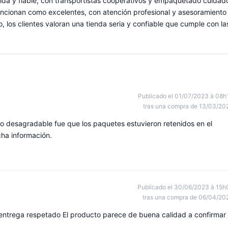
pida y fiable, con transportistas cooperativos y empaquetado cuidad
e mencionan como excelentes, con atención profesional y asesoramiento
 los clientes valoran una tienda seria y confiable que cumple con la
Publicado el 01/07/2023 à 08h
tras una compra de 13/03/20
o desagradable fue que los paquetes estuvieron retenidos en el
cha información.
Publicado el 30/06/2023 à 15h
tras una compra de 06/04/20
entrega respetado El producto parece de buena calidad a confirmar