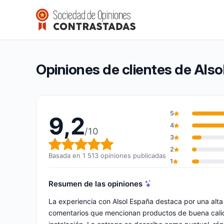
Alsol España
9,2/10
(1 513 opiniones)
Calificación global: 9,2 de 10
Opiniones de clientes de Als
5
9,2
4
/10
3
Calificación global: 9,2 de 10
2
Basada en 1 513 opiniones publicadas
1
Resumen de las opiniones
La experiencia con Alsol España destaca por una alta 
comentarios que mencionan productos de buena calidad