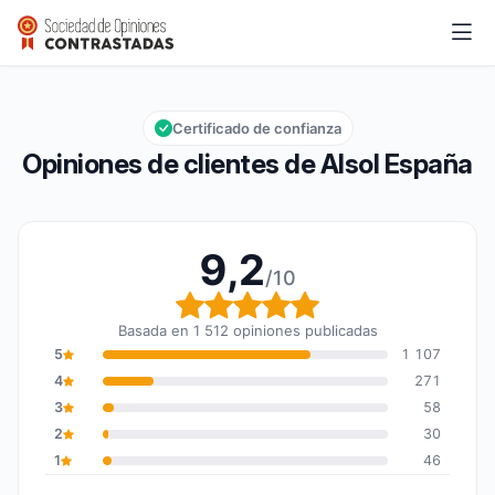
Alsol España
9,2/10
Calificación global: 9,2 de 10
Certificado de confianza
Opiniones de clientes de Alsol España
9,2
/10
Calificación global: 9,2
Basada en 1 512 opiniones publicadas
5
1 107
4
271
3
58
2
30
1
46