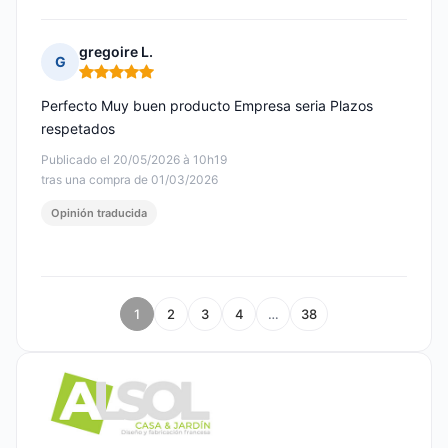
gregoire L.
G
Nota: 5 de 5
Perfecto Muy buen producto Empresa seria Plazos
respetados
Publicado el 20/05/2026 à 10h19
tras una compra de 01/03/2026
Opinión traducida
1
2
3
4
…
38