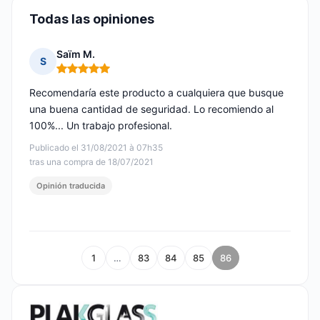
Todas las opiniones
Saïm M.
S
Nota: 5 de 5
Recomendaría este producto a cualquiera que busque
una buena cantidad de seguridad. Lo recomiendo al
100%... Un trabajo profesional.
Publicado el 31/08/2021 à 07h35
tras una compra de 18/07/2021
Opinión traducida
1
…
83
84
85
86