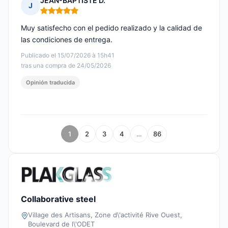
JEAN-BAPTISTE D.
J
Nota: 5 de 5
Muy satisfecho con el pedido realizado y la calidad de
las condiciones de entrega.
Publicado el 15/07/2026 à 15h41
tras una compra de 24/05/2026
Opinión traducida
1
2
3
4
…
86
Collaborative steel
Village des Artisans, Zone d\'activité Rive Ouest,
Boulevard de l\'ODET