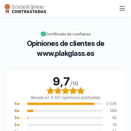
www.plakglass.es
9,7/10
Calificación global: 9,7 de 10
Certificado de confianza
Opiniones de clientes de
www.plakglass.es
9,7
/10
Calificación global: 9,7
Basada en 3 401 opiniones publicadas
5
3 036
4
288
3
40
2
16