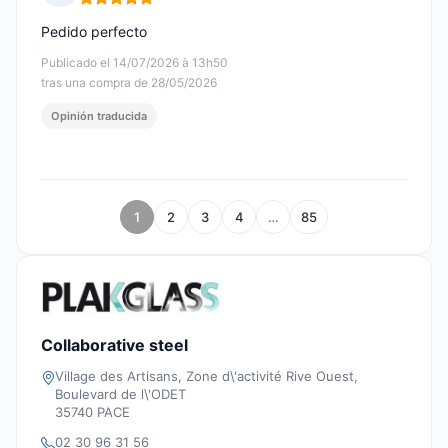
Nota: 5 de 5
Pedido perfecto
Publicado el 14/07/2026 à 13h50
tras una compra de 28/05/2026
Opinión traducida
1
2
3
4
…
85
Collaborative steel
Village des Artisans, Zone d\'activité Rive Ouest,
Boulevard de l\'ODET
35740 PACE
02 30 96 31 56