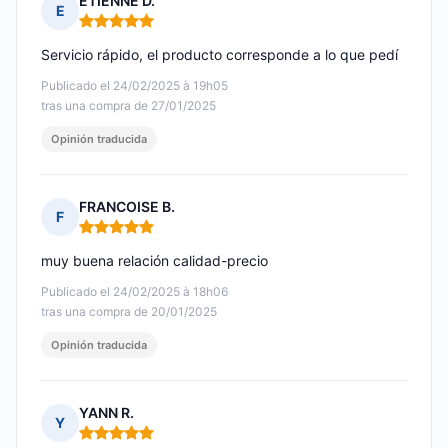
ETIENNE D.
E
Nota: 5 de 5
Servicio rápido, el producto corresponde a lo que pedí
Publicado el 24/02/2025 à 19h05
tras una compra de 27/01/2025
Opinión traducida
FRANCOISE B.
F
Nota: 5 de 5
muy buena relación calidad-precio
Publicado el 24/02/2025 à 18h06
tras una compra de 20/01/2025
Opinión traducida
YANN R.
Y
Nota: 5 de 5