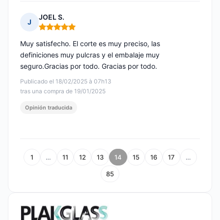
JOEL S.
J
Nota: 5 de 5
Muy satisfecho. El corte es muy preciso, las
definiciones muy pulcras y el embalaje muy
seguro.Gracias por todo. Gracias por todo.
Publicado el 18/02/2025 à 07h13
tras una compra de 19/01/2025
Opinión traducida
1
…
11
12
13
14
15
16
17
…
85