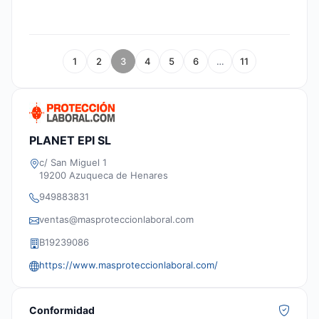
1
2
3
4
5
6
…
11
PLANET EPI SL
c/ San Miguel 1
19200 Azuqueca de Henares
949883831
ventas@masproteccionlaboral.com
B19239086
https://www.masproteccionlaboral.com/
Conformidad