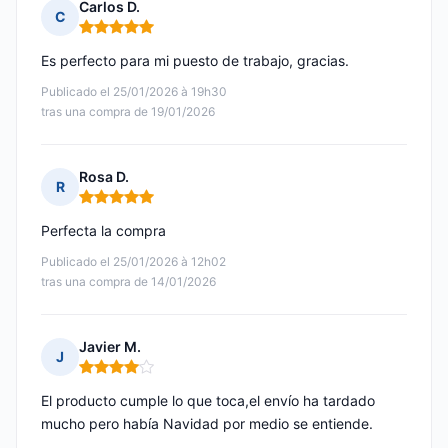
Carlos D.
C
Nota: 5 de 5
Es perfecto para mi puesto de trabajo, gracias.
Publicado el 25/01/2026 à 19h30
tras una compra de 19/01/2026
Rosa D.
R
Nota: 5 de 5
Perfecta la compra
Publicado el 25/01/2026 à 12h02
tras una compra de 14/01/2026
Javier M.
J
Nota: 4 de 5
El producto cumple lo que toca,el envío ha tardado
mucho pero había Navidad por medio se entiende.