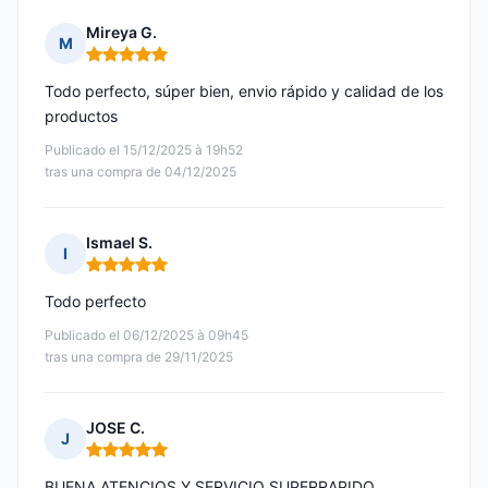
Mireya G.
M
Nota: 5 de 5
Todo perfecto, súper bien, envio rápido y calidad de los
productos
Publicado el 15/12/2025 à 19h52
tras una compra de 04/12/2025
Ismael S.
I
Nota: 5 de 5
Todo perfecto
Publicado el 06/12/2025 à 09h45
tras una compra de 29/11/2025
JOSE C.
J
Nota: 5 de 5
BUENA ATENCIOS Y SERVICIO SUPERRAPIDO