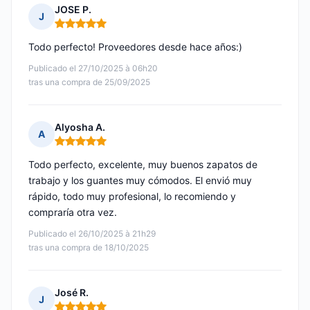
JOSE P.
J
Nota: 5 de 5
Todo perfecto! Proveedores desde hace años:)
Publicado el 27/10/2025 à 06h20
tras una compra de 25/09/2025
Alyosha A.
A
Nota: 5 de 5
Todo perfecto, excelente, muy buenos zapatos de
trabajo y los guantes muy cómodos. El envió muy
rápido, todo muy profesional, lo recomiendo y
compraría otra vez.
Publicado el 26/10/2025 à 21h29
tras una compra de 18/10/2025
José R.
J