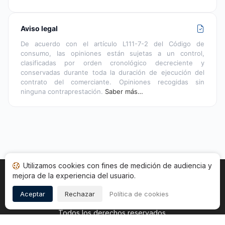
Aviso legal
De acuerdo con el artículo L111-7-2 del Código de
consumo, las opiniones están sujetas a un control,
clasificadas por orden cronológico decreciente y
conservadas durante toda la duración de ejecución del
contrato del comerciante. Opiniones recogidas sin
ninguna contraprestación.
Saber más…
Utilizamos cookies con fines de medición de audiencia y
mejora de la experiencia del usuario.
Inicio
Estado opiniones
Categorías
CGU
Cookies
Legal
Aceptar
Rechazar
Política de cookies
Copyright © 2026
Sociedad de Opiniones Contrastadas
.
Todos los derechos reservados.