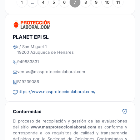
1
…
4
5
6
7
8
9
10
11
PLANET EPI SL
c/ San Miguel 1
19200 Azuqueca de Henares
949883831
ventas@masproteccionlaboral.com
B19239086
https://www.masproteccionlaboral.com/
Conformidad
El proceso de recopilación y gestión de las evaluaciones
del sitio
www.masproteccionlaboral.com
es conforme y
corresponde a los requisitos de calidad y transparencia
definidos por la Sociedad de Opiniones Contrastadas y