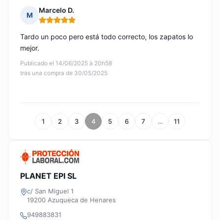
Marcelo D.
M
Nota: 5 de 5
Tardo un poco pero está todo correcto, los zapatos lo
mejor.
Publicado el 14/06/2025 à 20h58
tras una compra de 30/05/2025
1
2
3
4
5
6
7
…
11
PLANET EPI SL
c/ San Miguel 1
19200 Azuqueca de Henares
949883831