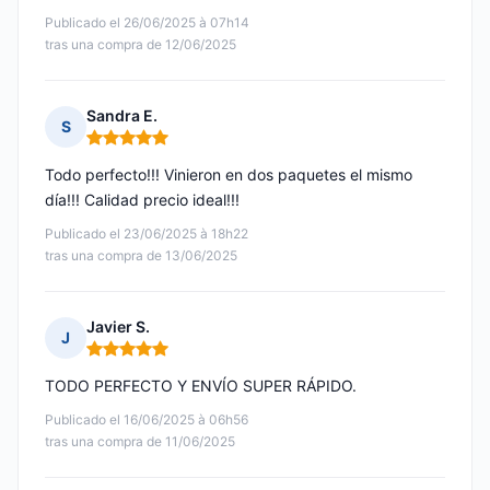
Publicado el 26/06/2025 à 07h14
tras una compra de 12/06/2025
Sandra E.
S
Nota: 5 de 5
Todo perfecto!!! Vinieron en dos paquetes el mismo
día!!! Calidad precio ideal!!!
Publicado el 23/06/2025 à 18h22
tras una compra de 13/06/2025
Javier S.
J
Nota: 5 de 5
TODO PERFECTO Y ENVÍO SUPER RÁPIDO.
Publicado el 16/06/2025 à 06h56
tras una compra de 11/06/2025