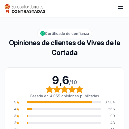
Vives de la Cortada
9,6/10
Calificación global: 9,6 de 10
Certificado de confianza
Opiniones de clientes de Vives de la
Cortada
9,6
/10
Calificación global: 9,6
Basada en 4 055 opiniones publicadas
5
3 564
4
266
3
99
2
43