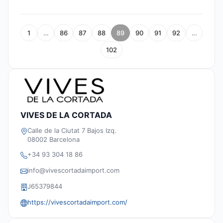
1
…
86
87
88
89
90
91
92
…
102
VIVES DE LA CORTADA
Calle de la Ciutat 7 Bajos Izq.
08002 Barcelona
+34 93 304 18 86
info@vivescortadaimport.com
J65379844
https://vivescortadaimport.com/