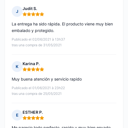
Judit S.
J
Nota: 5 de 5
La entrega ha sido rápida. El producto viene muy bien
embalado y protegido.
Publicado el 02/06/2021 à 13h37
tras una compra de 31/05/2021
Karina P.
K
Nota: 5 de 5
Muy buena atención y servicio rapido
Publicado el 01/06/2021 à 23h22
tras una compra de 25/05/2021
ESTHER P.
E
Nota: 5 de 5
Me parecio todo perfecto, rapido y muy bien envado,