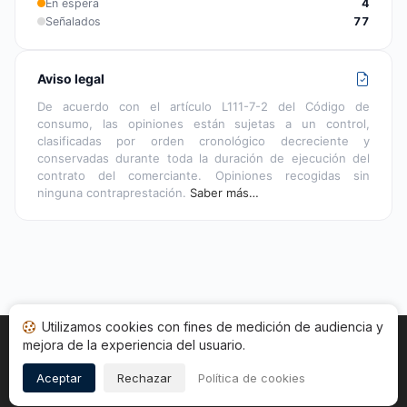
En espera
4
Señalados
77
Aviso legal
De acuerdo con el artículo L111-7-2 del Código de
consumo, las opiniones están sujetas a un control,
clasificadas por orden cronológico decreciente y
conservadas durante toda la duración de ejecución del
contrato del comerciante. Opiniones recogidas sin
ninguna contraprestación.
Saber más…
Utilizamos cookies con fines de medición de audiencia y
mejora de la experiencia del usuario.
Inicio
Estado opiniones
Categorías
CGU
Cookies
Legal
Aceptar
Rechazar
Política de cookies
Copyright © 2026
Sociedad de Opiniones Contrastadas
.