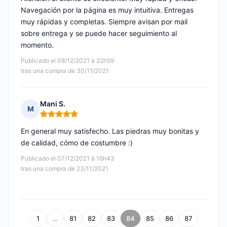
Navegación por la página es muy intuitiva. Entregas
muy rápidas y completas. Siempre avisan por mail
sobre entrega y se puede hacer seguimiento al
momento.
Publicado el 08/12/2021 à 22h59
tras una compra de 30/11/2021
Mani S.
M
Nota: 5 de 5
En general muy satisfecho. Las piedras muy bonitas y
de calidad, cómo de costumbre :)
Publicado el 07/12/2021 à 16h43
tras una compra de 23/11/2021
1
…
81
82
83
84
85
86
87