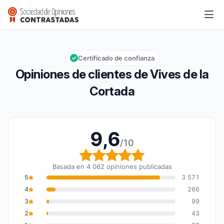
Vives de la Cortada
9,6/10
Calificación global: 9,6 de 10
Certificado de confianza
Opiniones de clientes de Vives de la
Cortada
9,6
/10
Calificación global: 9,6
Basada en 4 062 opiniones publicadas
5
3 571
4
266
3
99
2
43