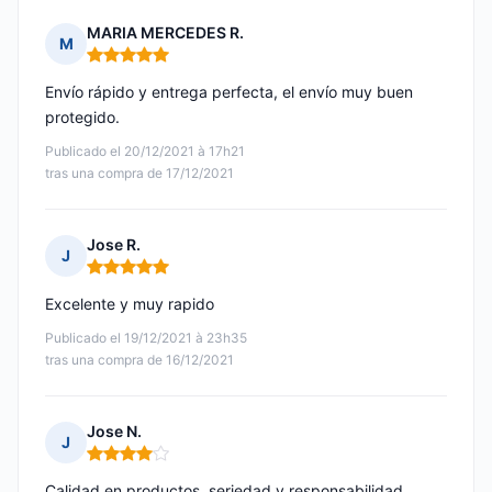
MARIA MERCEDES R.
M
Nota: 5 de 5
Envío rápido y entrega perfecta, el envío muy buen
protegido.
Publicado el 20/12/2021 à 17h21
tras una compra de 17/12/2021
Jose R.
J
Nota: 5 de 5
Excelente y muy rapido
Publicado el 19/12/2021 à 23h35
tras una compra de 16/12/2021
Jose N.
J
Nota: 4 de 5
Calidad en productos, seriedad y responsabilidad.