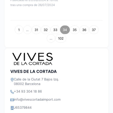
tras una compra de 26/07/2024
1
…
31
32
33
34
35
36
37
…
102
VIVES DE LA CORTADA
Calle de la Ciutat 7 Bajos Izq.
08002 Barcelona
+34 93 304 18 86
info@vivescortadaimport.com
J65379844