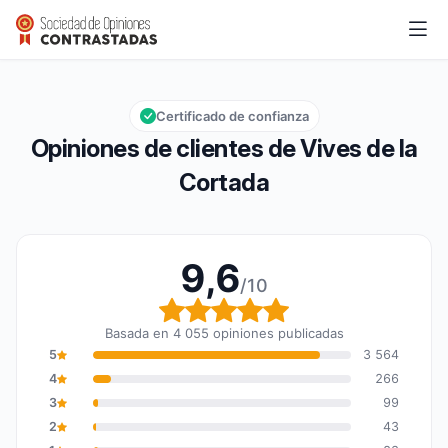
Vives de la Cortada
9,6/10
Calificación global: 9,6 de 10
Certificado de confianza
Opiniones de clientes de Vives de la
Cortada
9,6
/10
Calificación global: 9,6
Basada en 4 055 opiniones publicadas
5
3 564
4
266
3
99
2
43