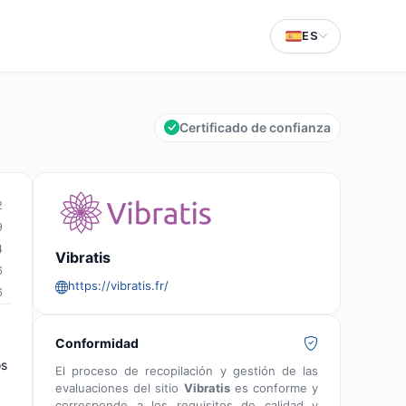
ES
Certificado de confianza
2
9
4
Vibratis
6
https://vibratis.fr/
6
Conformidad
os
El proceso de recopilación y gestión de las
evaluaciones del sitio
Vibratis
es conforme y
corresponde a los requisitos de calidad y