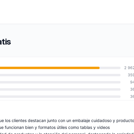
tis
2 96
35
9
3
3
que los clientes destacan junto con un embalaje cuidadoso y product
ue funcionan bien y formatos útiles como tablas y videos