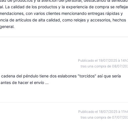
dad de productos y la atención del personal, destacando la seriedad
onal. La calidad de los productos y la experiencia de compra se refleja
omendaciones, con varios clientes mencionando entregas rápidas y
cia de artículos de alta calidad, como relojes y accesorios, hechos
general.
Publicado el 19/07/2025 à 14h
tras una compra de 08/07/20
cadena del péndulo tiene dos eslabones "torcidos" así que sería
ntes de hacer el envío ...
Publicado el 18/07/2025 à 11h
tras una compra de 07/07/20