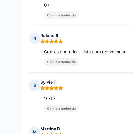
Ok
Opinión traducida
Roland R.
R
Nota: 5 de 5
Gracias por todo... Listo para recomendar.
Opinión traducida
Sylvie T.
S
Nota: 5 de 5
10/10
Opinión traducida
Martine D.
M