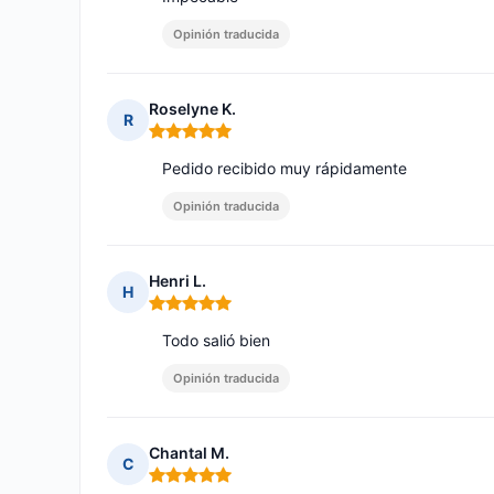
Opinión traducida
Roselyne K.
R
Nota: 5 de 5
Pedido recibido muy rápidamente
Opinión traducida
Henri L.
H
Nota: 5 de 5
Todo salió bien
Opinión traducida
Chantal M.
C
Nota: 5 de 5