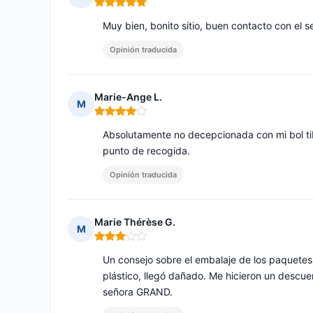
Nota: 5 de 5
Muy bien, bonito sitio, buen contacto con el s
Opinión traducida
Marie-Ange L.
M
Nota: 4 de 5
Absolutamente no decepcionada con mi bol ti
punto de recogida.
Opinión traducida
Marie Thérèse G.
M
Nota: 3 de 5
Un consejo sobre el embalaje de los paquetes q
plástico, llegó dañado. Me hicieron un descue
señora GRAND.