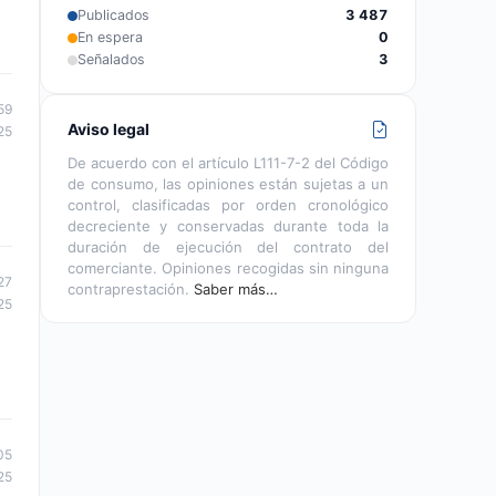
Publicados
3 487
En espera
0
Señalados
3
59
Aviso legal
25
De acuerdo con el artículo L111-7-2 del Código
de consumo, las opiniones están sujetas a un
control, clasificadas por orden cronológico
decreciente y conservadas durante toda la
duración de ejecución del contrato del
comerciante. Opiniones recogidas sin ninguna
27
contraprestación.
Saber más…
25
05
25