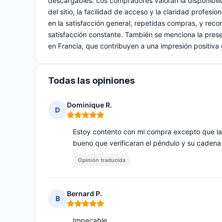
descargables. Los compradores valoran la disponibili
del sitio, la facilidad de acceso y la claridad profesi
en la satisfacción general, repetidas compras, y rec
satisfacción constante. También se menciona la presen
en Francia, que contribuyen a una impresión positiva 
Todas las opiniones
Dominique R.
D
Nota: 5 de 5
Estoy contento con mi compra excepto que la 
bueno que verificaran el péndulo y su cadena a
Opinión traducida
Bernard P.
B
Nota: 5 de 5
Impecable