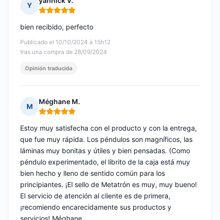
yannick V.
Y
Nota: 5 de 5
bien recibido, perfecto
Publicado el 10/10/2024 à 15h12
tras una compra de 28/09/2024
Opinión traducida
Méghane M.
M
Nota: 5 de 5
Estoy muy satisfecha con el producto y con la entrega,
que fue muy rápida. Los péndulos son magníficos, las
láminas muy bonitas y útiles y bien pensadas. (Como
péndulo experimentado, el librito de la caja está muy
bien hecho y lleno de sentido común para los
principiantes. ¡El sello de Metatrón es muy, muy bueno!
El servicio de atención al cliente es de primera,
¡recomiendo encarecidamente sus productos y
servicios! Méghane