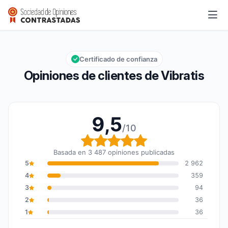
Vibratis
9,5/10
Calificación global: 9,5 de 10
Certificado de confianza
Opiniones de clientes de Vibratis
9,5
/10
Calificación global: 9,5
Basada en 3 487 opiniones publicadas
5
2 962
4
359
3
94
2
36
1
36