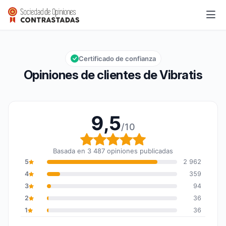
Vibratis
9,5/10
Calificación global: 9,5 de 10
Certificado de confianza
Opiniones de clientes de Vibratis
9,5
/10
Calificación global: 9,5
Basada en 3 487 opiniones publicadas
5
2 962
4
359
3
94
2
36
1
36