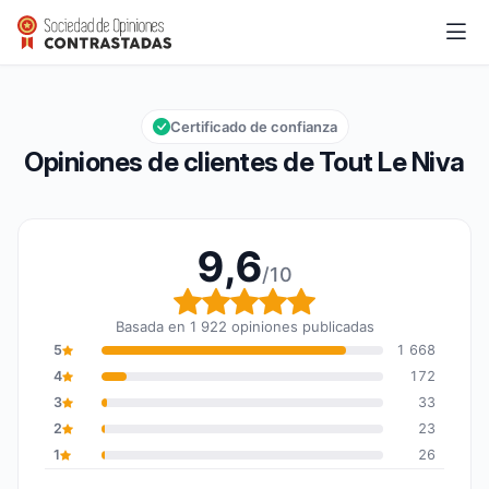
Tout Le Niva
9,6/10
Calificación global: 9,6 de 10
Certificado de confianza
Opiniones de clientes de Tout Le Niva
9,6
/10
Calificación global: 9,6
Basada en 1 922 opiniones publicadas
5
1 668
4
172
3
33
2
23
1
26