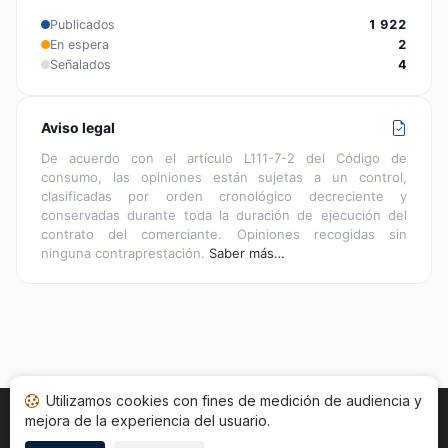
Publicados
1 922
En espera
2
Señalados
4
Aviso legal
De acuerdo con el artículo L111-7-2 del Código de
consumo, las opiniones están sujetas a un control,
clasificadas por orden cronológico decreciente y
conservadas durante toda la duración de ejecución del
contrato del comerciante. Opiniones recogidas sin
ninguna contraprestación.
Saber más…
Utilizamos cookies con fines de medición de audiencia y
mejora de la experiencia del usuario.
Inicio
Estado opiniones
Categorías
CGU
Cookies
Legal