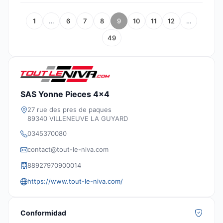
1
…
6
7
8
9
10
11
12
…
49
SAS Yonne Pieces 4x4
27 rue des pres de paques
89340 VILLENEUVE LA GUYARD
0345370080
contact@tout-le-niva.com
88927970900014
https://www.tout-le-niva.com/
Conformidad