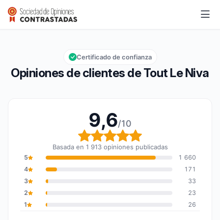
Tout Le Niva
9,6/10
Calificación global: 9,6 de 10
Certificado de confianza
Opiniones de clientes de Tout Le Niva
9,6
/10
Calificación global: 9,6
Basada en 1 913 opiniones publicadas
5
1 660
4
171
3
33
2
23
1
26