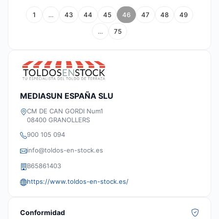
1
…
43
44
45
46
47
48
49
…
75
MEDIASUN ESPAÑA SLU
CM DE CAN GORDI Num1
08400 GRANOLLERS
900 105 094
info@toldos-en-stock.es
B65861403
https://www.toldos-en-stock.es/
Conformidad