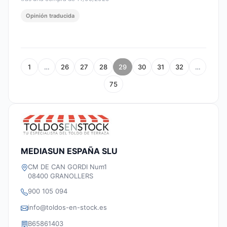
Opinión traducida
1
…
26
27
28
29
30
31
32
…
75
MEDIASUN ESPAÑA SLU
CM DE CAN GORDI Num1
08400 GRANOLLERS
900 105 094
info@toldos-en-stock.es
B65861403