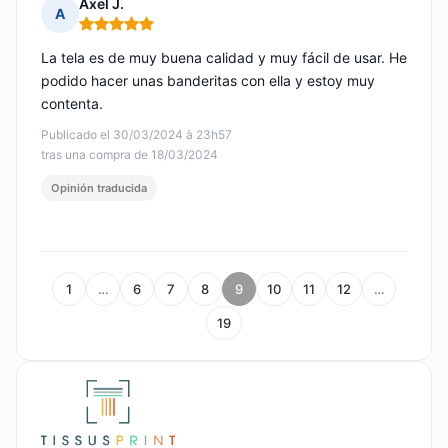
Axel J.
A
Nota: 5 de 5
La tela es de muy buena calidad y muy fácil de usar. He
podido hacer unas banderitas con ella y estoy muy
contenta.
Publicado el 30/03/2024 à 23h57
tras una compra de 18/03/2024
Opinión traducida
1
…
6
7
8
9
10
11
12
…
19