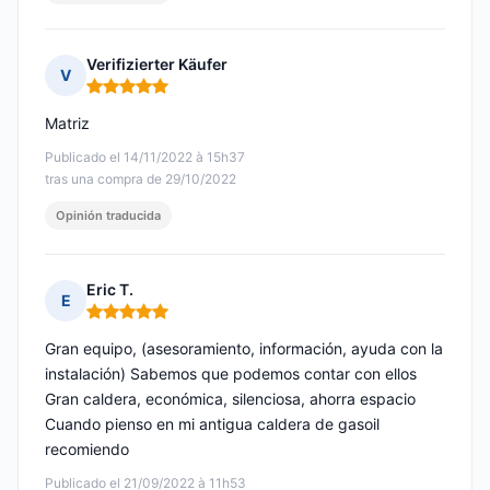
Verifizierter Käufer
V
Nota: 5 de 5
Matriz
Publicado el 14/11/2022 à 15h37
tras una compra de 29/10/2022
Opinión traducida
Eric T.
E
Nota: 5 de 5
Gran equipo, (asesoramiento, información, ayuda con la
instalación) Sabemos que podemos contar con ellos
Gran caldera, económica, silenciosa, ahorra espacio
Cuando pienso en mi antigua caldera de gasoil
recomiendo
Publicado el 21/09/2022 à 11h53