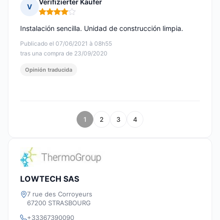
Verifizierter Käufer
V
Nota: 4 de 5
Instalación sencilla. Unidad de construcción limpia.
Publicado el 07/06/2021 à 08h55
tras una compra de 23/09/2020
Opinión traducida
1
2
3
4
LOWTECH SAS
7 rue des Corroyeurs
67200 STRASBOURG
+33367390090