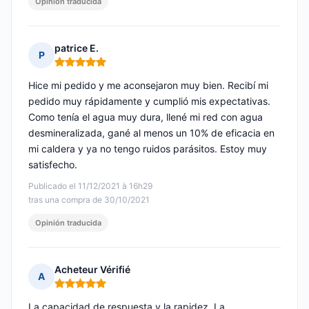
Opinión traducida
patrice E.
P
Nota: 5 de 5
Hice mi pedido y me aconsejaron muy bien. Recibí mi
pedido muy rápidamente y cumplió mis expectativas.
Como tenía el agua muy dura, llené mi red con agua
desmineralizada, gané al menos un 10% de eficacia en
mi caldera y ya no tengo ruidos parásitos. Estoy muy
satisfecho.
Publicado el 11/12/2021 à 16h29
tras una compra de 30/10/2021
Opinión traducida
Acheteur Vérifié
A
Nota: 5 de 5
La capacidad de respuesta y la rapidez. La