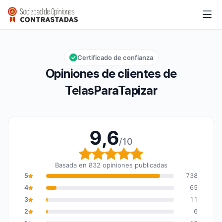
TelasParaTapizar
9,6/10
Calificación global: 9,6 de 10
Certificado de confianza
Opiniones de clientes de
TelasParaTapizar
9,6
/10
Calificación global: 9,6
Basada en 832 opiniones publicadas
5
738
4
65
3
11
2
6