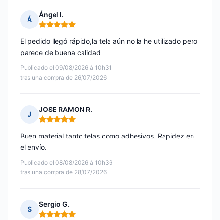
Ángel I.
Á
Nota: 5 de 5
El pedido llegó rápido,la tela aún no la he utilizado pero
parece de buena calidad
Publicado el 09/08/2026 à 10h31
tras una compra de 26/07/2026
JOSE RAMON R.
J
Nota: 5 de 5
Buen material tanto telas como adhesivos. Rapidez en
el envío.
Publicado el 08/08/2026 à 10h36
tras una compra de 28/07/2026
Sergio G.
S
Nota: 5 de 5