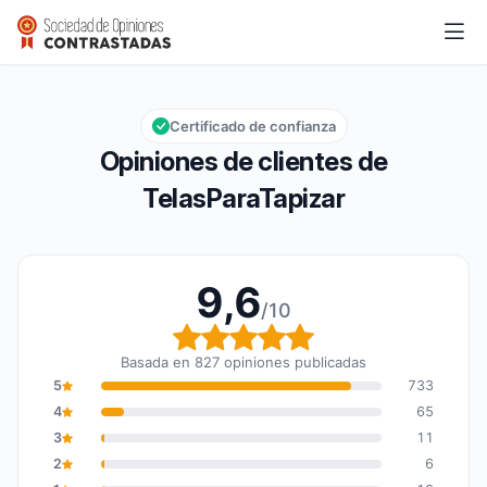
TelasParaTapizar
9,6/10
Calificación global: 9,6 de 10
Certificado de confianza
Opiniones de clientes de
TelasParaTapizar
9,6
/10
Calificación global: 9,6
Basada en 827 opiniones publicadas
5
733
4
65
3
11
2
6