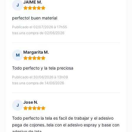
JAIME M.
J
Nota: 5 de 5
perfecto! buen material
Publicado el 02/07/2026 à 17h55
tras una compra de 02/06/2026
Margarita M.
M
Nota: 5 de 5
Todo perfecto y la tela preciosa
Publicado el 30/06/2026 à 13h09
tras una compra de 14/06/2026
Jose N.
J
Nota: 5 de 5
Todo perfecto la tela es facil de trabajar y el adesivo
pega de cojones..tela con el adesivo espray y base con
adesivo de lata