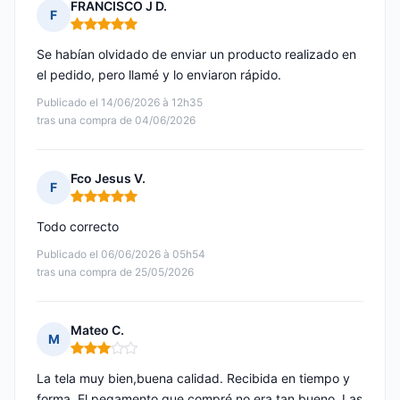
FRANCISCO J D.
F
Nota: 5 de 5
Se habían olvidado de enviar un producto realizado en
el pedido, pero llamé y lo enviaron rápido.
Publicado el 14/06/2026 à 12h35
tras una compra de 04/06/2026
Fco Jesus V.
F
Nota: 5 de 5
Todo correcto
Publicado el 06/06/2026 à 05h54
tras una compra de 25/05/2026
Mateo C.
M
Nota: 3 de 5
La tela muy bien,buena calidad. Recibida en tiempo y
forma. El pegamento que compré no era tan bueno. Las