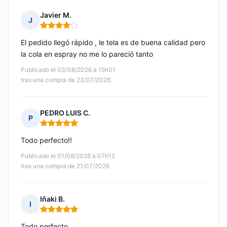
Javier M.
J
Nota: 4 de 5
El pedido llegó rápido , le tela es de buena calidad pero
la cola en espray no me lo pareció tanto
Publicado el 03/08/2026 à 15h01
tras una compra de 23/07/2026
PEDRO LUIS C.
P
Nota: 5 de 5
Todo perfecto!!
Publicado el 01/08/2026 à 07h12
tras una compra de 21/07/2026
Iñaki B.
I
Nota: 5 de 5
Todo perfecto