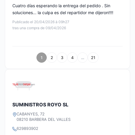
Cuatro días esperando la entrega del pedido . Sin
soluciones... la culpa es del repartidor me dijeron!!!!
Publicado el 20/04/2026 à 09h27
tras una compra de 09/04/2026
1
2
3
4
…
21
SUMINISTROS ROYO SL
CABANYES, 72
08210 BARBERA DEL VALLES
629893902