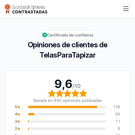
TelasParaTapizar
9,6/10
Calificación global: 9,6 de 10
Certificado de confianza
Opiniones de clientes de
TelasParaTapizar
9,6
/10
Calificación global: 9,6
Basada en 830 opiniones publicadas
5
736
4
65
3
11
2
6