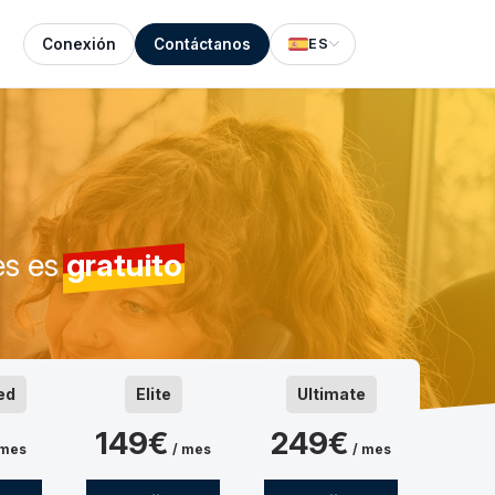
Conexión
Contáctanos
ES
es es
gratuito
ed
Elite
Ultimate
149€
249€
 mes
/ mes
/ mes