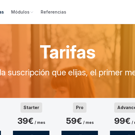
as
Módulos
Referencias
Tarifas
la suscripción que elijas, el primer m
Starter
Pro
Advanc
39€
59€
99€
/ mes
/ mes
/