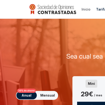
Inicio
Tarif
Sea cual sea 
Mini
20% de ahorro
29€
Anual
Mensual
/ mes