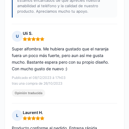
Estamos encantados de que aprecies nuestra
amabilidad al teléfono y la calidad de nuestro
producto. Apreciamos mucho tu apoyo.
Uli S.
U
Nota: 5 de 5
Super alfombra. Me hubiera gustado que el naranja
fuera un poco más fuerte, pero aun así me gusta
mucho. Bastante espera pero con su propio diseño.
Con mucho gusto de nuevo :)
Publicado el 08/12/2023 à 17h03
tras una compra de 26/10/2023
Opinión traducida
Laurent H.
L
Nota: 5 de 5
Producto conforme al pedido. Entrega rápida