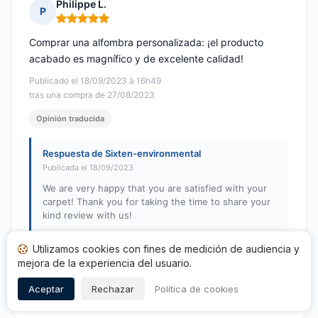
Philippe L.
P
Nota: 5 de 5
Comprar una alfombra personalizada: ¡el producto
acabado es magnífico y de excelente calidad!
Publicado el 18/09/2023 à 16h49
tras una compra de 27/08/2023
Opinión traducida
Respuesta de Sixten-environmental
Publicada el 18/09/2023
We are very happy that you are satisfied with your
carpet! Thank you for taking the time to share your
kind review with us!
Utilizamos cookies con fines de medición de audiencia y
mejora de la experiencia del usuario.
Aceptar
Rechazar
Política de cookies
1
…
7
8
9
10
11
12