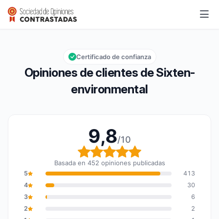
Sixten-environmental
9,8/10
Calificación global: 9,8 de 10
Certificado de confianza
Opiniones de clientes de Sixten-
environmental
9,8
/10
Calificación global: 9,8
Basada en 452 opiniones publicadas
5
413
4
30
3
6
2
2