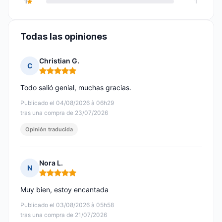
1
1
Todas las opiniones
Christian G.
C
Nota: 5 de 5
Todo salió genial, muchas gracias.
Publicado el 04/08/2026 à 06h29
tras una compra de 23/07/2026
Opinión traducida
Nora L.
N
Nota: 5 de 5
Muy bien, estoy encantada
Publicado el 03/08/2026 à 05h58
tras una compra de 21/07/2026