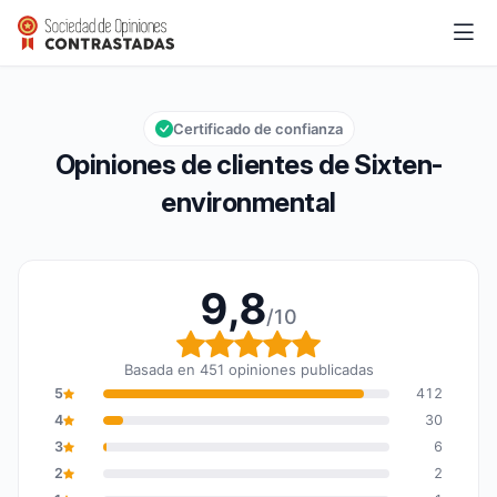
Sixten-environmental
9,8/10
Calificación global: 9,8 de 10
Certificado de confianza
Opiniones de clientes de Sixten-
environmental
9,8
/10
Calificación global: 9,8
Basada en 451 opiniones publicadas
5
412
4
30
3
6
2
2