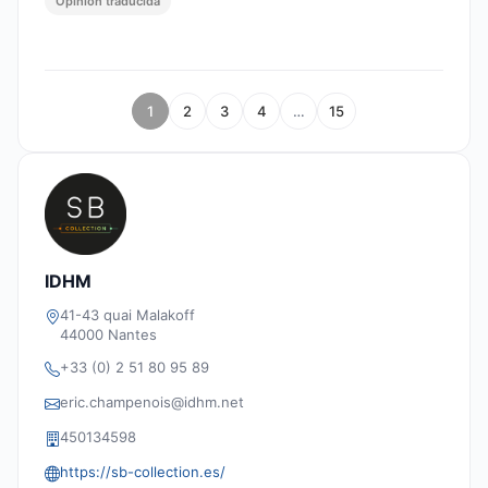
Opinión traducida
1
2
3
4
…
15
IDHM
41-43 quai Malakoff
44000 Nantes
+33 (0) 2 51 80 95 89
eric.champenois@idhm.net
450134598
https://sb-collection.es/