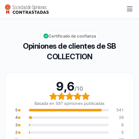
SB COLLECTION
9,6/10
Calificación global: 9,6 de 10
Certificado de confianza
Opiniones de clientes de SB
COLLECTION
9,6
/10
Calificación global: 9,6
Basada en 597 opiniones publicadas
5
541
4
26
3
6
2
5