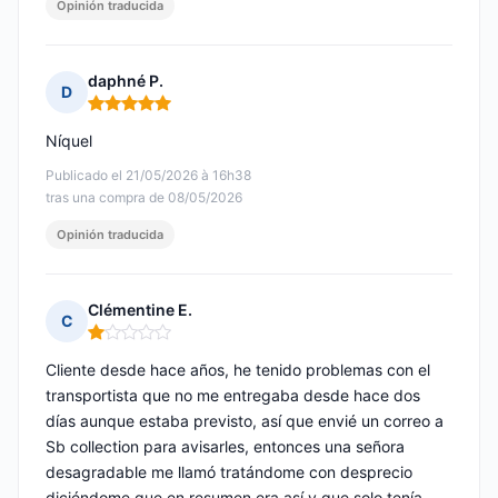
Opinión traducida
daphné P.
D
Nota: 5 de 5
Níquel
Publicado el 21/05/2026 à 16h38
tras una compra de 08/05/2026
Opinión traducida
Clémentine E.
C
Nota: 1 de 5
Cliente desde hace años, he tenido problemas con el
transportista que no me entregaba desde hace dos
días aunque estaba previsto, así que envié un correo a
Sb collection para avisarles, entonces una señora
desagradable me llamó tratándome con desprecio
diciéndome que en resumen era así y que solo tenía