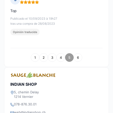
Nota: 5 de 5
Top
Publicado el 10/09/2023 à 19h27
tras una compra de 28/08/2023
Opinión traducida
1
2
3
4
5
6
INDIAN SHOP
5, chemin Delay
1214 Vernier
078-876.30.01
web@indianshop.ch