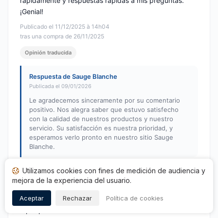
rápidamente y respuestas rápidas a mis preguntas.
¡Genial!
Publicado el 11/12/2025 à 14h04
tras una compra de 26/11/2025
Opinión traducida
Respuesta de Sauge Blanche
Publicada el 09/01/2026
Le agradecemos sinceramente por su comentario
positivo. Nos alegra saber que estuvo satisfecho
con la calidad de nuestros productos y nuestro
servicio. Su satisfacción es nuestra prioridad, y
esperamos verlo pronto en nuestro sitio Sauge
Blanche.
Utilizamos cookies con fines de medición de audiencia y
mejora de la experiencia del usuario.
Didier R.
D
Nota: 5 de 5
Aceptar
Rechazar
Política de cookies
Tip top. Gracias