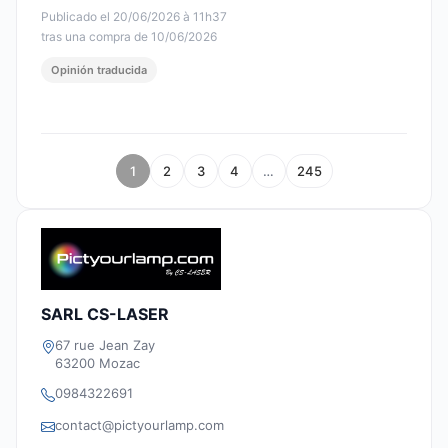
Publicado el 20/06/2026 à 11h37
tras una compra de 10/06/2026
Opinión traducida
1
2
3
4
…
245
SARL CS-LASER
67 rue Jean Zay
63200 Mozac
0984322691
contact@pictyourlamp.com