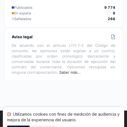
Publicados
9 774
En espera
8
Señalados
266
Aviso legal
De acuerdo con el artículo L111-7-2 del Código de
consumo, las opiniones están sujetas a un control,
clasificadas por orden cronológico decreciente y
conservadas durante toda la duración de ejecución del
contrato del comerciante. Opiniones recogidas sin
ninguna contraprestación.
Saber más…
Utilizamos cookies con fines de medición de audiencia y
mejora de la experiencia del usuario.
Inicio
Estado opiniones
Categorías
CGU