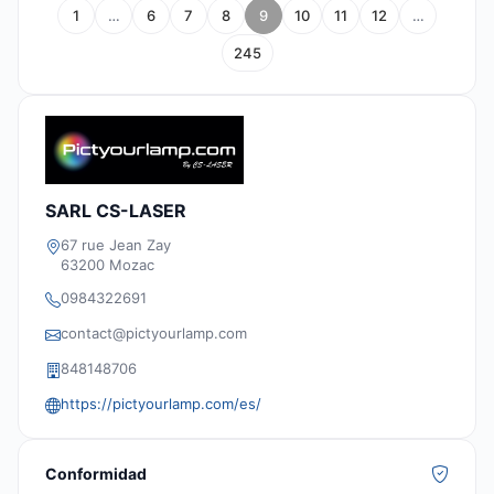
1
…
6
7
8
9
10
11
12
…
245
SARL CS-LASER
67 rue Jean Zay
63200 Mozac
0984322691
contact@pictyourlamp.com
848148706
https://pictyourlamp.com/es/
Conformidad