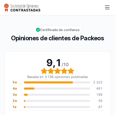
Packeos
9,1/10
Calificación global: 9,1 de 10
Certificado de confianza
Opiniones de clientes de Packeos
9,1
/10
Calificación global: 9,1 
Basada en 3 138 opiniones publicadas
5
2 322
4
491
3
199
2
59
1
67