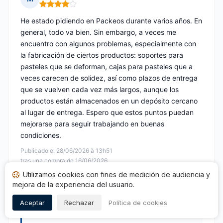
Nota: 4 de 5
He estado pidiendo en Packeos durante varios años. En
general, todo va bien. Sin embargo, a veces me
encuentro con algunos problemas, especialmente con
la fabricación de ciertos productos: soportes para
pasteles que se deforman, cajas para pasteles que a
veces carecen de solidez, así como plazos de entrega
que se vuelven cada vez más largos, aunque los
productos están almacenados en un depósito cercano
al lugar de entrega. Espero que estos puntos puedan
mejorarse para seguir trabajando en buenas
condiciones.
Publicado el 28/06/2026 à 13h51
tras una compra de 16/06/2026
Utilizamos cookies con fines de medición de audiencia y
Opinión traducida
mejora de la experiencia del usuario.
Respuesta de Packeos
Aceptar
Rechazar
Política de cookies
Publicada el 29/06/2026