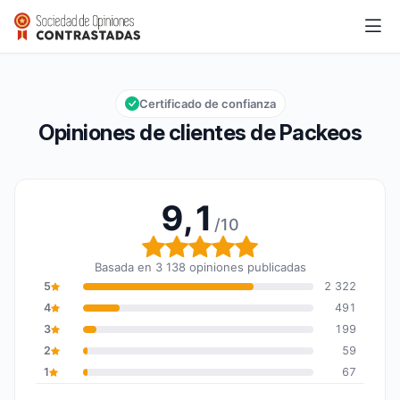
Packeos
9,1/10
Calificación global: 9,1 de 10
Certificado de confianza
Opiniones de clientes de Packeos
9,1
/10
Calificación global: 9,1 
Basada en 3 138 opiniones publicadas
5
2 322
4
491
3
199
2
59
1
67