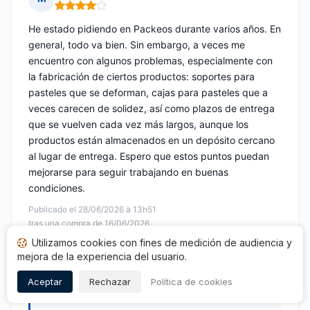
Nota: 4 de 5
He estado pidiendo en Packeos durante varios años. En
general, todo va bien. Sin embargo, a veces me
encuentro con algunos problemas, especialmente con
la fabricación de ciertos productos: soportes para
pasteles que se deforman, cajas para pasteles que a
veces carecen de solidez, así como plazos de entrega
que se vuelven cada vez más largos, aunque los
productos están almacenados en un depósito cercano
al lugar de entrega. Espero que estos puntos puedan
mejorarse para seguir trabajando en buenas
condiciones.
Publicado el 28/06/2026 à 13h51
tras una compra de 16/06/2026
Utilizamos cookies con fines de medición de audiencia y
Opinión traducida
mejora de la experiencia del usuario.
Respuesta de Packeos
Aceptar
Rechazar
Política de cookies
Publicada el 29/06/2026