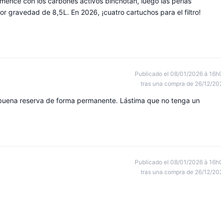
comencé con los carbones activos binchotan, luego las perlas
por gravedad de 8,5L. En 2026, ¡cuatro cartuchos para el filtro!
Publicado el 08/01/2026 à 16h
tras una compra de 26/12/20
a buena reserva de forma permanente. Lástima que no tenga un
Publicado el 08/01/2026 à 16h
tras una compra de 26/12/20