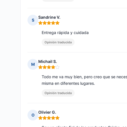
Sandrine V.
S
Nota: 5 de 5
Entrega rápida y cuidada
Opinión traducida
Michail S.
M
Nota: 4 de 5
Todo me va muy bien, pero creo que se necesit
misma en diferentes lugares.
Opinión traducida
Olivier G.
O
Nota: 5 de 5