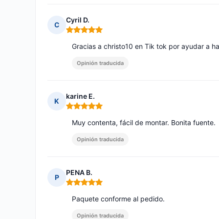
Cyril D.
C
Nota: 5 de 5
Gracias a christo10 en Tik tok por ayudar a ha
Opinión traducida
karine E.
K
Nota: 5 de 5
Muy contenta, fácil de montar. Bonita fuente.
Opinión traducida
PENA B.
P
Nota: 5 de 5
Paquete conforme al pedido.
Opinión traducida