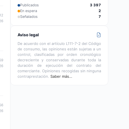
Publicados
3 397
En espera
2
12
Señalados
7
26
Aviso legal
De acuerdo con el artículo L111-7-2 del Código
de consumo, las opiniones están sujetas a un
control, clasificadas por orden cronológico
decreciente y conservadas durante toda la
59
duración de ejecución del contrato del
26
comerciante. Opiniones recogidas sin ninguna
contraprestación.
Saber más…
56
26