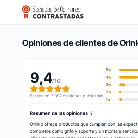
Orinko
9,4/10
(3 397 opiniones)
Calificación global: 9,4 de 10
Opiniones de clientes de Orin
5
9,4
4
/10
3
Calificación global: 9,4 de 10
2
Basada en 3 397 opiniones publicadas
1
Resumen de las opiniones
Orinko ofrece productos que cumplen con las expectat
completos como grifo y soporte y un montaje sencillo