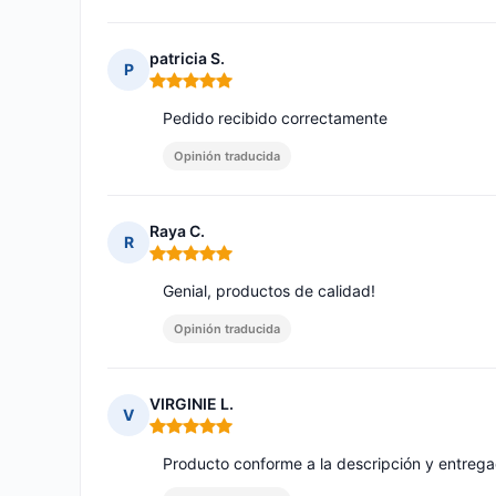
patricia S.
P
Nota: 5 de 5
Pedido recibido correctamente
Opinión traducida
Raya C.
R
Nota: 5 de 5
Genial, productos de calidad!
Opinión traducida
VIRGINIE L.
V
Nota: 5 de 5
Producto conforme a la descripción y entreg