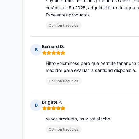
Soy un cliente fiel de los productos Orinko, 
cerámicas. En 2025, adquirí el filtro de agua 
Excelentes productos.
Opinión traducida
Bernard D.
B
Nota: 5 de 5
Filtro voluminoso pero que permite tener un
medidor para evaluar la cantidad disponible.
Opinión traducida
Brigitte P.
B
Nota: 5 de 5
super producto, muy satisfecha
Opinión traducida