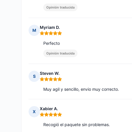
Opinión traducida
Myriam D.
M
Nota: 5 de 5
Perfecto
Opinión traducida
Steven W.
S
Nota: 5 de 5
Muy agil y sencillo, envio muy correcto.
Xabier A.
X
Nota: 5 de 5
Recogió el paquete sin problemas.