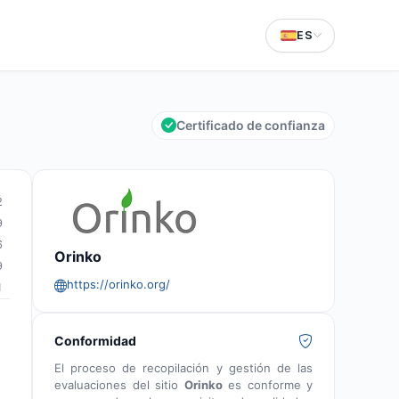
ES
Certificado de confianza
2
9
6
Orinko
9
https://orinko.org/
1
Conformidad
El proceso de recopilación y gestión de las
evaluaciones del sitio
Orinko
es conforme y