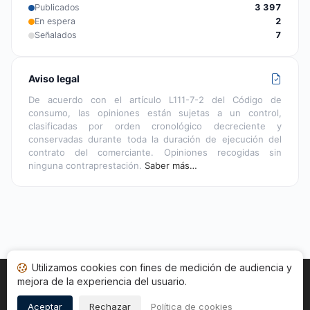
Publicados
3 397
En espera
2
Señalados
7
Aviso legal
De acuerdo con el artículo L111-7-2 del Código de
consumo, las opiniones están sujetas a un control,
clasificadas por orden cronológico decreciente y
conservadas durante toda la duración de ejecución del
contrato del comerciante. Opiniones recogidas sin
ninguna contraprestación.
Saber más…
Utilizamos cookies con fines de medición de audiencia y
mejora de la experiencia del usuario.
Inicio
Estado opiniones
Categorías
CGU
Cookies
Legal
Aceptar
Rechazar
Política de cookies