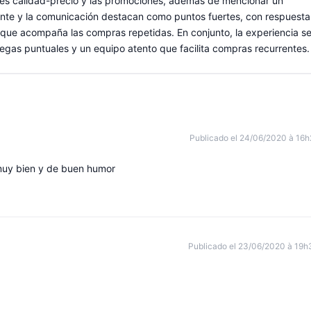
ones calidad-precio y las promociones, además de mencionar un
cliente y la comunicación destacan como puntos fuertes, con respuesta
 que acompaña las compras repetidas. En conjunto, la experiencia s
tregas puntuales y un equipo atento que facilita compras recurrentes.
Publicado el 24/06/2020 à 16h
 muy bien y de buen humor
Publicado el 23/06/2020 à 19h