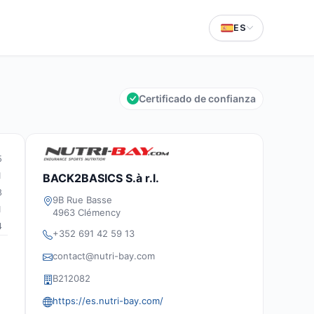
ES
Certificado de confianza
5
1
BACK2BASICS S.à r.l.
8
9B Rue Basse
1
4963 Clémency
4
+352 691 42 59 13
contact@nutri-bay.com
B212082
https://es.nutri-bay.com/