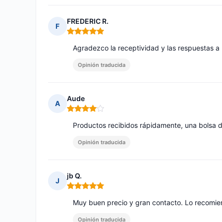
FREDERIC R.
F
Nota: 5 de 5
Agradezco la receptividad y las respuestas a 
Opinión traducida
Aude
A
Nota: 4 de 5
Productos recibidos rápidamente, una bolsa da
Opinión traducida
jb Q.
J
Nota: 5 de 5
Muy buen precio y gran contacto. Lo recomie
Opinión traducida