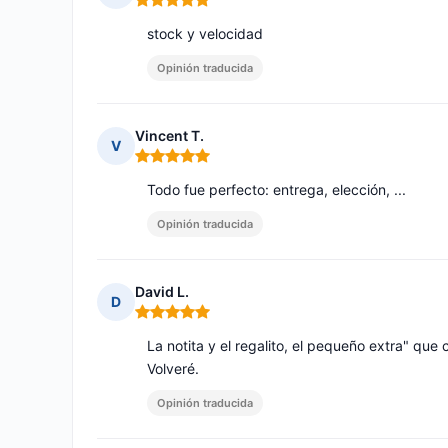
Nota: 5 de 5
stock y velocidad
Opinión traducida
Vincent T.
V
Nota: 5 de 5
Todo fue perfecto: entrega, elección, ...
Opinión traducida
David L.
D
Nota: 5 de 5
La notita y el regalito, el pequeño extra" que
Volveré.
Opinión traducida