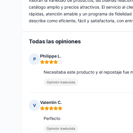
valoran la variedad de productos, las buenas relaci
catálogo amplio y precios atractivos. El servicio al 
rápidas, atención amable y un programa de fidelidad
describe como eficiente, fácil y satisfactoria, con en
Todas las opiniones
Philippe L.
P
Nota: 4 de 5
Necesitaba este producto y el repostaje fue
Opinión traducida
Valentin C.
V
Nota: 5 de 5
Perfecto
Opinión traducida