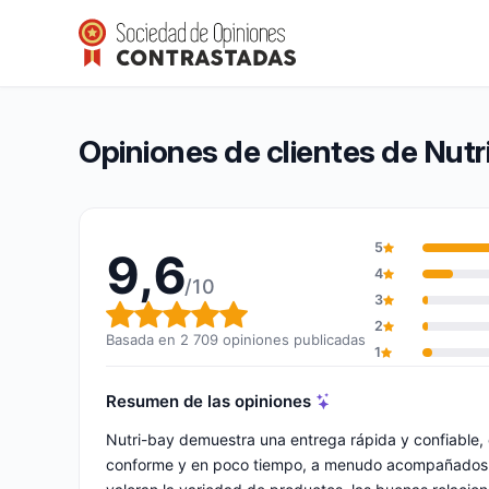
Nutri-bay
9,6/10
(2 709 opiniones)
Calificación global: 9,6 de 10
Opiniones de clientes de Nutr
5
9,6
4
/10
3
Calificación global: 9,6 de 10
2
Basada en 2 709 opiniones publicadas
1
Resumen de las opiniones
Nutri-bay demuestra una entrega rápida y confiable
conforme y en poco tiempo, a menudo acompañados de