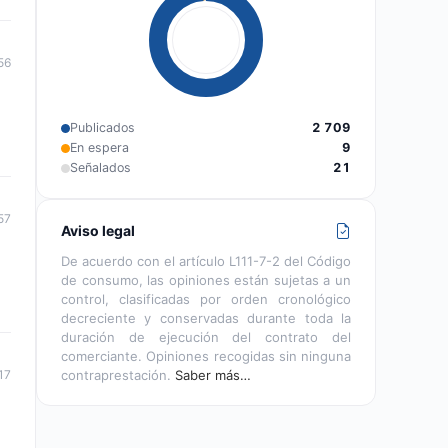
56
Publicados
2 709
En espera
9
Señalados
21
57
Aviso legal
De acuerdo con el artículo L111-7-2 del Código
de consumo, las opiniones están sujetas a un
control, clasificadas por orden cronológico
decreciente y conservadas durante toda la
duración de ejecución del contrato del
comerciante. Opiniones recogidas sin ninguna
17
contraprestación.
Saber más…