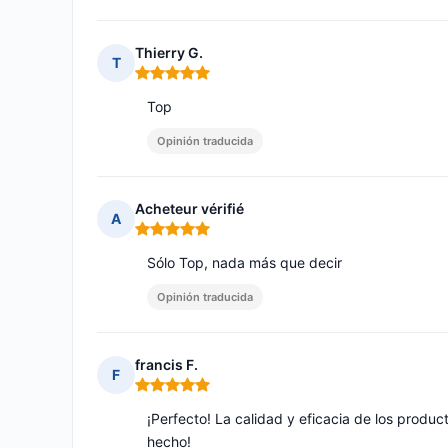
Thierry G.
T
Nota: 5 de 5
Top
Opinión traducida
Acheteur vérifié
A
Nota: 5 de 5
Sólo Top, nada más que decir
Opinión traducida
francis F.
F
Nota: 5 de 5
¡Perfecto! La calidad y eficacia de los produc
hecho!