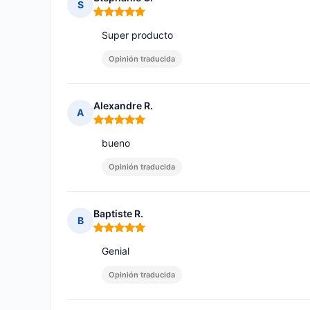
S
Nota: 5 de 5
Super producto
Opinión traducida
Alexandre R.
A
Nota: 5 de 5
bueno
Opinión traducida
Baptiste R.
B
Nota: 5 de 5
Genial
Opinión traducida