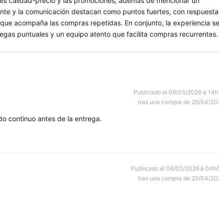
ones calidad-precio y las promociones, además de mencionar un
cliente y la comunicación destacan como puntos fuertes, con respuesta
 que acompaña las compras repetidas. En conjunto, la experiencia s
tregas puntuales y un equipo atento que facilita compras recurrentes.
Publicado el 06/05/2026 à 14h
tras una compra de 26/04/20
do continuo antes de la entrega.
Publicado el 06/05/2026 à 04h
tras una compra de 25/04/20