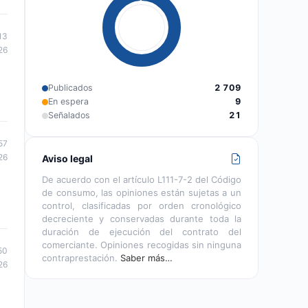
13
26
Publicados
2 709
En espera
9
Señalados
21
57
26
Aviso legal
De acuerdo con el artículo L111-7-2 del Código
de consumo, las opiniones están sujetas a un
control, clasificadas por orden cronológico
decreciente y conservadas durante toda la
duración de ejecución del contrato del
comerciante. Opiniones recogidas sin ninguna
50
contraprestación.
Saber más…
26