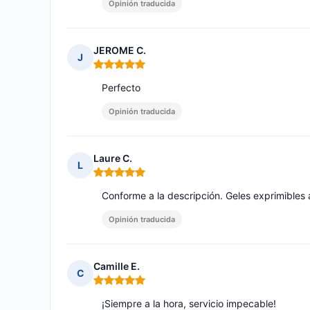
Opinión traducida
JEROME C.
J
Nota: 5 de 5
Perfecto
Opinión traducida
Laure C.
L
Nota: 5 de 5
Conforme a la descripción. Geles exprimibles
Opinión traducida
Camille E.
C
Nota: 5 de 5
¡Siempre a la hora, servicio impecable!