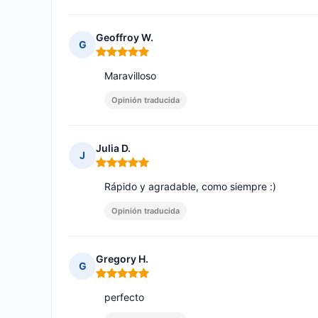
Geoffroy W.
G
Nota: 5 de 5
Maravilloso
Opinión traducida
Julia D.
J
Nota: 5 de 5
Rápido y agradable, como siempre :)
Opinión traducida
Gregory H.
G
Nota: 5 de 5
perfecto