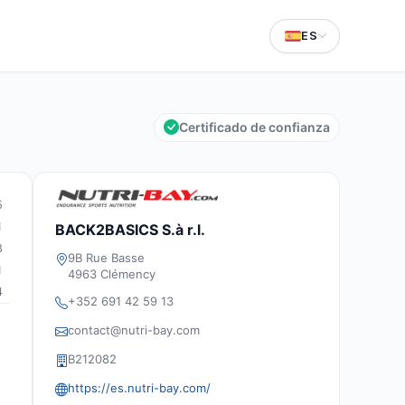
ES
Certificado de confianza
5
1
BACK2BASICS S.à r.l.
8
9B Rue Basse
1
4963 Clémency
4
+352 691 42 59 13
contact@nutri-bay.com
B212082
https://es.nutri-bay.com/