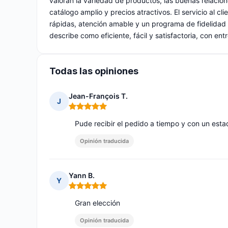
valoran la variedad de productos, las buenas relaci
catálogo amplio y precios atractivos. El servicio al 
rápidas, atención amable y un programa de fidelidad
describe como eficiente, fácil y satisfactoria, con en
Todas las opiniones
Jean-François T.
J
Nota: 5 de 5
Pude recibir el pedido a tiempo y con un esta
Opinión traducida
Yann B.
Y
Nota: 5 de 5
Gran elección
Opinión traducida