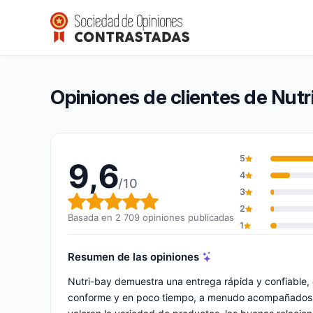
Nutri-bay
9,6/10
(2 709 opiniones)
Calificación global: 9,6 de 10
Opiniones de clientes de Nutr
5
9,6
4
/10
3
Calificación global: 9,6 de 10
2
Basada en 2 709 opiniones publicadas
1
Resumen de las opiniones
Nutri-bay demuestra una entrega rápida y confiable
conforme y en poco tiempo, a menudo acompañados de