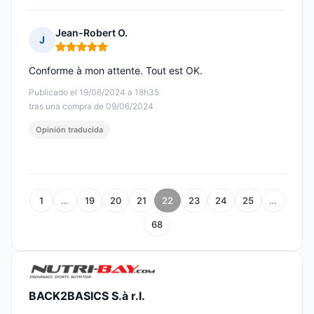
Jean-Robert O.
J
Nota: 5 de 5
Conforme à mon attente. Tout est OK.
Publicado el 19/06/2024 à 18h35
tras una compra de 09/06/2024
Opinión traducida
1
…
19
20
21
22
23
24
25
…
68
BACK2BASICS S.à r.l.