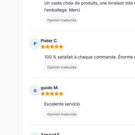
Un vaste choix de produits, une livraison trè
l'emballage. Merci
Opinión traducida
Pieter C.
P
Nota: 5 de 5
100 % satisfait à chaque commande. Énorme ch
Opinión traducida
guido M.
G
Nota: 5 de 5
Excelente servicio
Opinión traducida
Arnaud F.