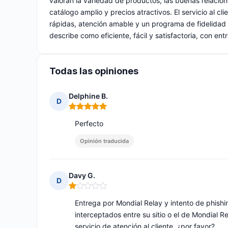
valoran la variedad de productos, las buenas relaci
catálogo amplio y precios atractivos. El servicio al 
rápidas, atención amable y un programa de fidelidad
describe como eficiente, fácil y satisfactoria, con en
Todas las opiniones
Delphine B.
D
Nota: 5 de 5
Perfecto
Opinión traducida
Davy G.
D
Nota: 1 de 5
Entrega por Mondial Relay y intento de phish
interceptados entre su sitio o el de Mondial R
servicio de atención al cliente, ¿por favor?