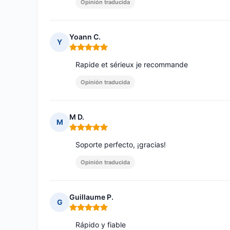
Opinión traducida
Yoann C.
Y
Nota: 5 de 5
Rapide et sérieux je recommande
Opinión traducida
M D.
M
Nota: 5 de 5
Soporte perfecto, ¡gracias!
Opinión traducida
Guillaume P.
G
Nota: 5 de 5
Rápido y fiable