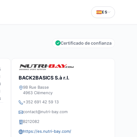
ES
Certificado de confianza
5
1
BACK2BASICS S.à r.l.
8
9B Rue Basse
1
4963 Clémency
4
+352 691 42 59 13
contact@nutri-bay.com
B212082
https://es.nutri-bay.com/