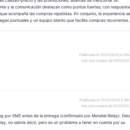
ones calidad-precio y las promociones, además de mencionar un
cliente y la comunicación destacan como puntos fuertes, con respuesta
 que acompaña las compras repetidas. En conjunto, la experiencia s
tregas puntuales y un equipo atento que facilita compras recurrentes.
Publicado el 15/03/2025 à 19h
tras una compra de 05/03/20
Publicado el 13/03/2025 à 16h
tras una compra de 03/03/20
ing por SMS antes de la entrega (confirmado por Mondial Relay). Dat
elay, no sabría decir, pero es un problema a tener en cuenta por su