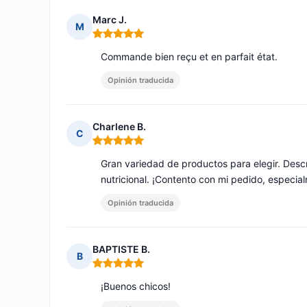
Marc J.
M
Nota: 5 de 5
Commande bien reçu et en parfait état.
Opinión traducida
Charlene B.
C
Nota: 5 de 5
Gran variedad de productos para elegir. Descr
nutricional. ¡Contento con mi pedido, especi
Opinión traducida
BAPTISTE B.
B
Nota: 5 de 5
¡Buenos chicos!