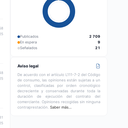
58
25
Publicados
2 709
En espera
9
Señalados
21
Aviso legal
48
De acuerdo con el artículo L111-7-2 del Código
25
de consumo, las opiniones están sujetas a un
control, clasificadas por orden cronológico
decreciente y conservadas durante toda la
duración de ejecución del contrato del
comerciante. Opiniones recogidas sin ninguna
contraprestación.
Saber más…
31
25