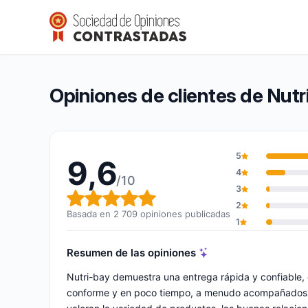
Nutri-bay
9,6/10
(2 709 opiniones)
Calificación global: 9,6 de 10
Opiniones de clientes de Nutr
5
9,6
4
/10
3
Calificación global: 9,6 de 10
2
Basada en 2 709 opiniones publicadas
1
Resumen de las opiniones
Nutri-bay demuestra una entrega rápida y confiable
conforme y en poco tiempo, a menudo acompañados de