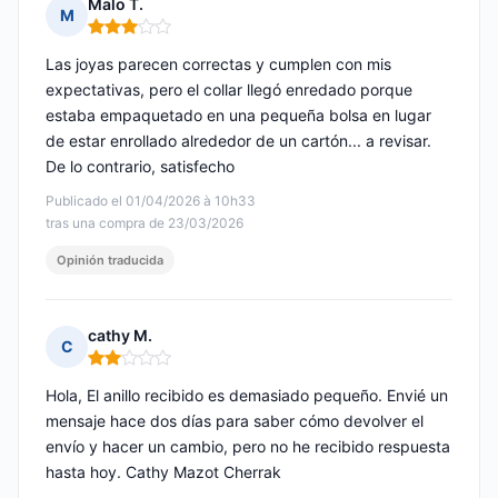
Malo T.
M
Nota: 3 de 5
Las joyas parecen correctas y cumplen con mis
expectativas, pero el collar llegó enredado porque
estaba empaquetado en una pequeña bolsa en lugar
de estar enrollado alrededor de un cartón... a revisar.
De lo contrario, satisfecho
Publicado el 01/04/2026 à 10h33
tras una compra de 23/03/2026
Opinión traducida
cathy M.
C
Nota: 2 de 5
Hola, El anillo recibido es demasiado pequeño. Envié un
mensaje hace dos días para saber cómo devolver el
envío y hacer un cambio, pero no he recibido respuesta
hasta hoy. Cathy Mazot Cherrak