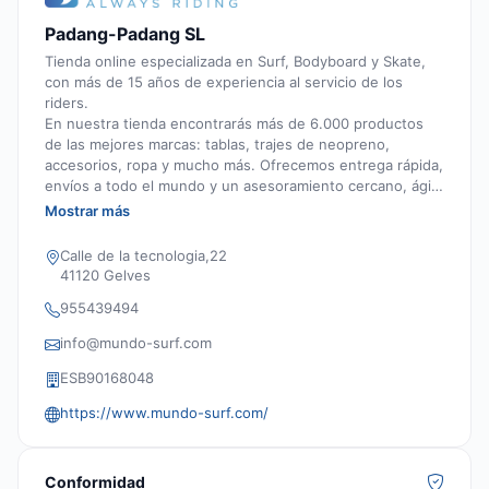
Padang-Padang SL
Tienda online especializada en Surf, Bodyboard y Skate,
con más de 15 años de experiencia al servicio de los
riders.
En nuestra tienda encontrarás más de 6.000 productos
de las mejores marcas: tablas, trajes de neopreno,
accesorios, ropa y mucho más. Ofrecemos entrega rápida,
envíos a todo el mundo y un asesoramiento cercano, ágil
y personalizado, realizado por surfistas expertos y
Mostrar más
apasionados que entienden tus necesidades dentro y
fuera del agua.
Calle de la tecnologia,22
41120 Gelves
955439494
info@mundo-surf.com
ESB90168048
https://www.mundo-surf.com/
Conformidad