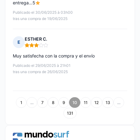
entrega…5
Publicado el 30/06/2025 à 03h00
tras una compra de 19/06/2025
ESTHER C.
E
Nota: 3 de 5
Muy satisfecha con la compra y el envío
Publicado el 29/06/2025 à 21h01
tras una compra de 26/06/2025
1
…
7
8
9
10
11
12
13
…
131