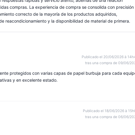
n respuestas rápidas y servicio atento, además de una relación
tidas compras. La experiencia de compra se consolida con precisión
namiento correcto de la mayoría de los productos adquiridos,
 de reacondicionamiento y la disponibilidad de material de primera.
Publicado el 20/06/2026 à 14h
tras una compra de 09/06/20
mente protegidos con varias capas de papel burbuja para cada equip
tivas y en excelente estado.
Publicado el 18/06/2026 à 15h
tras una compra de 06/06/20