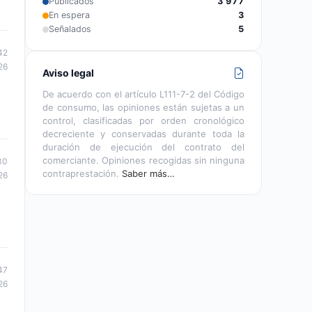
Publicados
3 977
En espera
3
Señalados
5
42
26
Aviso legal
De acuerdo con el artículo L111-7-2 del Código
de consumo, las opiniones están sujetas a un
control, clasificadas por orden cronológico
decreciente y conservadas durante toda la
duración de ejecución del contrato del
comerciante. Opiniones recogidas sin ninguna
30
contraprestación.
Saber más…
26
47
26