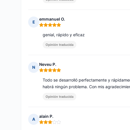
emmanuel O.
E
Nota: 5 de 5
genial, rápido y eficaz
Opinión traducida
Neveu P.
N
Nota: 5 de 5
Todo se desarrolló perfectamente y rápidamen
habrá ningún problema. Con mis agradecimie
Opinión traducida
alain P.
A
Nota: 3 de 5