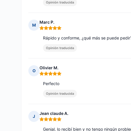
Opinión traducida
Marc P.
M
Nota: 5 de 5
Rápido y conforme, ¿qué más se puede pedir
Opinión traducida
Olivier M.
O
Nota: 5 de 5
Perfecto
Opinión traducida
Jean claude A.
J
Nota: 5 de 5
Genial, lo recibí bien y no tengo ningún prob