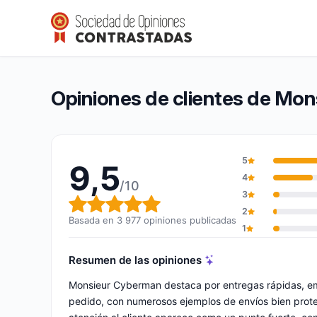
Monsieur Cyberman
9,5/10
(3 977 opiniones)
Calificación global: 9,5 de 10
Opiniones de clientes de Mo
5
9,5
4
/10
3
Calificación global: 9,5 de 10
2
Basada en 3 977 opiniones publicadas
1
Resumen de las opiniones
Monsieur Cyberman destaca por entregas rápidas, em
pedido, con numerosos ejemplos de envíos bien prot