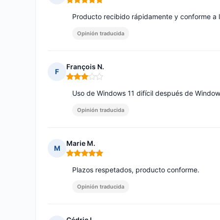
Nota: 5 de 5
Producto recibido rápidamente y conforme a l
Opinión traducida
François N.
F
Nota: 3 de 5
Uso de Windows 11 difícil después de Window
Opinión traducida
Marie M.
M
Nota: 5 de 5
Plazos respetados, producto conforme.
Opinión traducida
Cédric L.