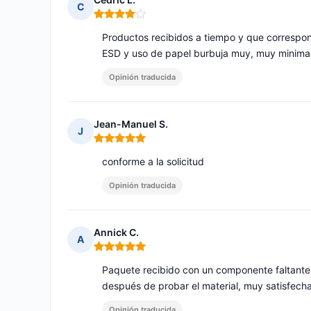
C
Nota: 4 de 5
Productos recibidos a tiempo y que correspon
ESD y uso de papel burbuja muy, muy minimal
Opinión traducida
Jean-Manuel S.
J
Nota: 5 de 5
conforme a la solicitud
Opinión traducida
Annick C.
A
Nota: 5 de 5
Paquete recibido con un componente faltante 
después de probar el material, muy satisfecha
Opinión traducida