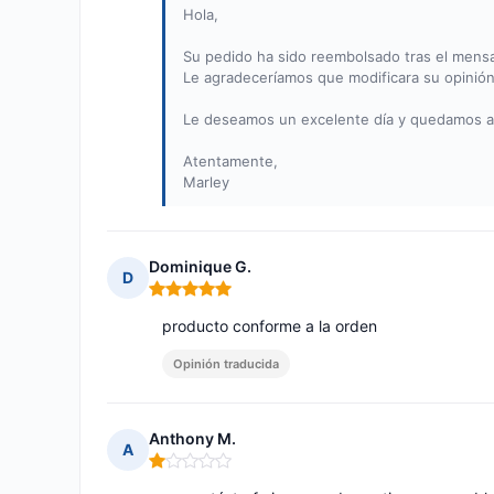
Hola,
Su pedido ha sido reembolsado tras el mens
Le agradeceríamos que modificara su opinió
Le deseamos un excelente día y quedamos a s
Atentamente,
Marley
Dominique G.
D
Nota: 5 de 5
producto conforme a la orden
Opinión traducida
Anthony M.
A
Nota: 1 de 5