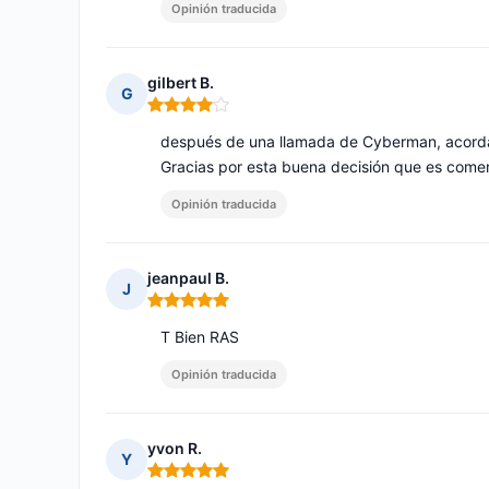
Opinión traducida
gilbert B.
G
Nota: 4 de 5
después de una llamada de Cyberman, acordam
Gracias por esta buena decisión que es comer
Opinión traducida
jeanpaul B.
J
Nota: 5 de 5
T Bien RAS
Opinión traducida
yvon R.
Y
Nota: 5 de 5