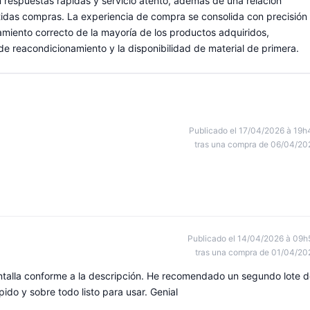
n respuestas rápidas y servicio atento, además de una relación
tidas compras. La experiencia de compra se consolida con precisión
namiento correcto de la mayoría de los productos adquiridos,
 de reacondicionamiento y la disponibilidad de material de primera.
Publicado el 17/04/2026 à 19h
tras una compra de 06/04/20
Publicado el 14/04/2026 à 09h
tras una compra de 01/04/20
ntalla conforme a la descripción. He recomendado un segundo lote 
pido y sobre todo listo para usar. Genial