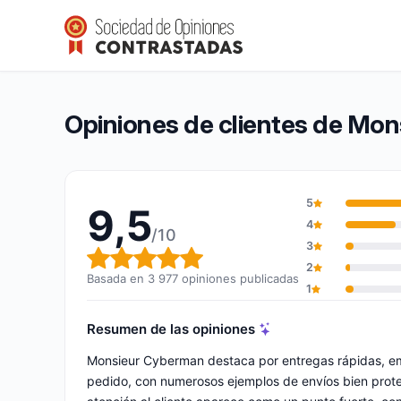
Monsieur Cyberman
9,5/10
(3 977 opiniones)
Calificación global: 9,5 de 10
Opiniones de clientes de Mo
5
9,5
4
/10
3
Calificación global: 9,5 de 10
2
Basada en 3 977 opiniones publicadas
1
Resumen de las opiniones
Monsieur Cyberman destaca por entregas rápidas, em
pedido, con numerosos ejemplos de envíos bien prot