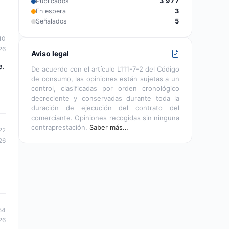
Publicados
3 977
En espera
3
Señalados
5
10
26
Aviso legal
a.
De acuerdo con el artículo L111-7-2 del Código
de consumo, las opiniones están sujetas a un
control, clasificadas por orden cronológico
decreciente y conservadas durante toda la
duración de ejecución del contrato del
comerciante. Opiniones recogidas sin ninguna
contraprestación.
Saber más…
22
26
54
26