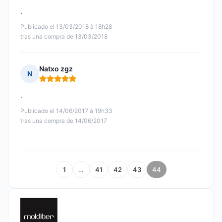
.
Publicado el 13/03/2018 à 18h28
tras una compra de 13/03/2018
Natxo zgz
N
Nota: 5 de 5
.
Publicado el 14/06/2017 à 19h33
tras una compra de 14/06/2017
1
…
41
42
43
44